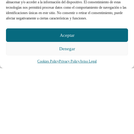
almacenar y/o acceder a la información del dispositivo. El consentimiento de estas
tecnologías nos permitirá procesar datos como el comportamiento de navegación o las
identificaciones únicas en este sitio. No consentir o retirar el consentimiento, puede
afectar negativamente a ciertas características y funciones.
Aceptar
Denegar
Cookies Policy
Privacy Policy
Aviso Legal
TRAVEL WITH SPECIALISTS
Why travel with Tortuga
Bay?
At Tortuga Bay Travel
Agency you plan your South
America adventure with a
local team that knows the
islands, the Andes and the
Amazon. We design flexible