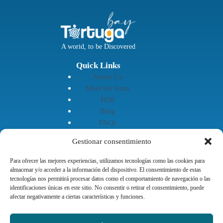
A worid, to be Discovered
Quick Links
About Us
Meet the team
B2B
Blog
FAQs
Terms & Conditions
Gestionar consentimiento
Privacy Policy
Contact Us
Para ofrecer las mejores experiencias, utilizamos tecnologías como las cookies para
almacenar y/o acceder a la información del dispositivo. El consentimiento de estas
Contact
tecnologías nos permitirá procesar datos como el comportamiento de navegación o las
9 AM - 5 PM, Mon - Frid
identificaciones únicas en este sitio. No consentir o retirar el consentimiento, puede
afectar negativamente a ciertas características y funciones.
info@tortugabay.com.ec
+(593) 95 882 8833
+(593) 2 222 2222